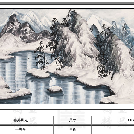
塞外风光
尺寸
68×
于志学
售价