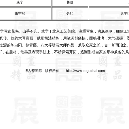
康宁
售价
康宁写
钤印
康宁印
少时学写意花鸟。出手不凡。就学于北京工艺美院。注重写生，功底深厚，细致工
真传。他的大写意画，赋形简洁精练，用笔沉郁痛快，酣畅淋漓，大气磅礴，
之源的陈白阳、徐青藤、八大等明清大师作品，兼取众家之长，合一炉而冶之
迹”，在题材，笔墨及表现手法上，不断探索开拓，逐渐形成自家的形神兼备的
博古斋画廊 版权所有 http://www.boguzhai.com