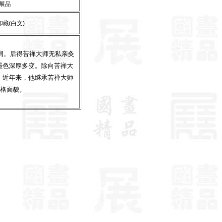
展品
藏(白文)
润。后得苦禅大师无私亲灸
墨色深厚多变。除向苦禅大
。近年来，他继承苦禅大师
风格面貌。