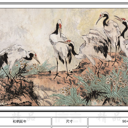
松鹤延年
尺寸
96×