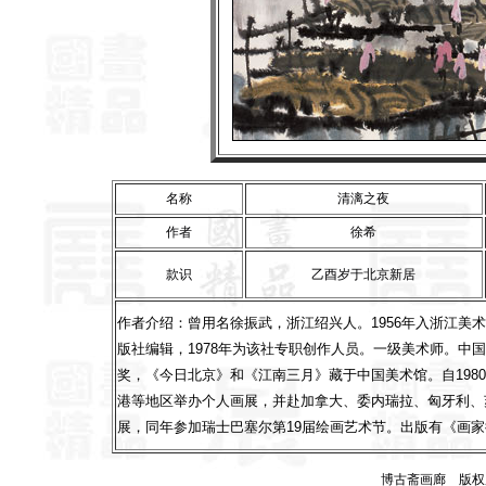
名称
清漓之夜
作者
徐希
款识
乙酉岁于北京新居
作者介绍：曾用名徐振武，浙江绍兴人。1956年入浙江美术
版社编辑，1978年为该社专职创作人员。一级美术师。中
奖，《今日北京》和《江南三月》藏于中国美术馆。自198
港等地区举办个人画展，并赴加拿大、委内瑞拉、匈牙利、苏
展，同年参加瑞士巴塞尔第19届绘画艺术节。出版有《画
博古斋画廊 版权所有 