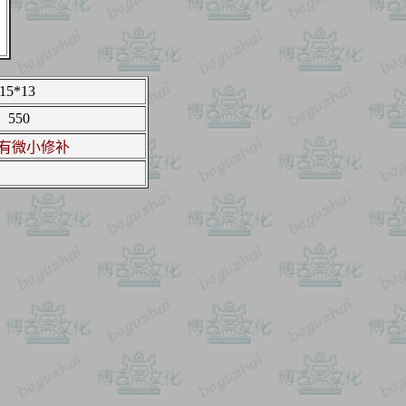
15*13
550
有微小修补