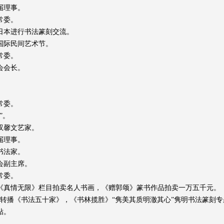
届理事。
常委。
三次赴日本进行书法篆刻交流。
届国际民间艺术节。
常委。
会会长。
常委。
”。
艺双馨文艺家。
届理事。
书法家。
会副主席。
常委。
台3台《真情无限》栏目拍卖名人书画，《赠郭颂》篆书作品拍卖一万五千元。
10台转播《书法五十家》，《书林揽胜》“隽美其质明澈其心”隽明书法篆刻
贴。