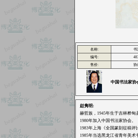
名称:
书
编号:
48
售价:
协
中国书法家协
赵隽明:
赫哲族，1945年生于吉林桦甸
1980年加入中国书法家协会。
1983年上海《全国篆刻征稿
1985年当选黑龙江省青年美