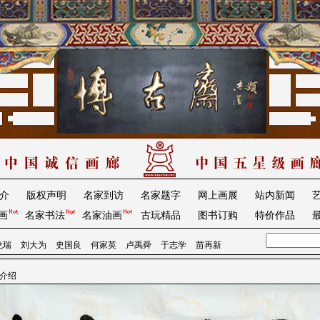
介
版权声明
名家到访
名家题字
网上画展
站内新闻
画
名家书法
名家油画
古玩精品
图书订购
特价作品
龙瑞
刘大为
史国良
何家英
卢禹舜
于志学
苗再新
品介绍