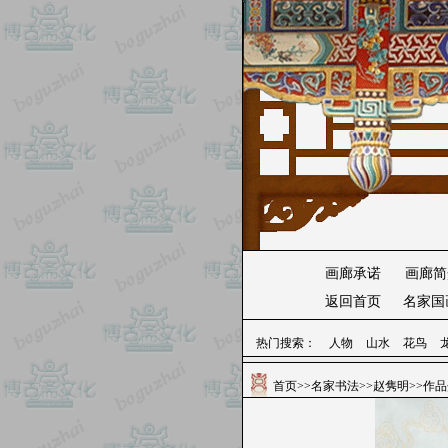
画廊承诺
画廊简
返回首页
名家国
热门搜索：
人物
山水
花鸟
首页
>>
名家书法
>>
赵隽明
>>作