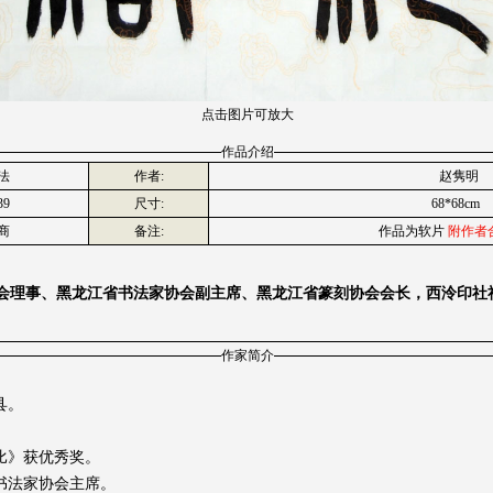
点击图片可放大
作品介绍
法
作者:
赵隽明
39
尺寸:
68*68cm
商
备注:
作品为软片
附作者
会理事、黑龙江省书法家协会副主席、黑龙江省篆刻协会会长，西泠印社
作家简介
县。
评比》获优秀奖。
术书法家协会主席。