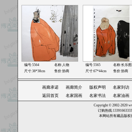
编号:5564
名称:
人物
编号:5565
名称:
长乐图
尺寸:38*38cm
售价:协商
尺寸:67*44cm
售价:协商
画廊承诺
画廊简介
版权声明
名家到访
返回首页
名家国画
名家书法
名家油画
Copyright © 2002-2020
ww
订购热线:13391663
本网站所有藏品版权