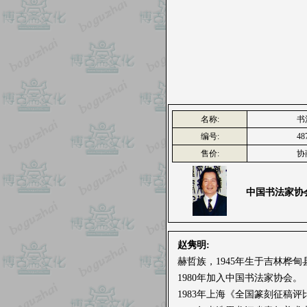
名称:
书
编号:
48
售价:
协
中国书法家协
赵隽明:
赫哲族，1945年生于吉林桦甸
1980年加入中国书法家协会。
1983年上海《全国篆刻征稿