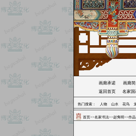
画廊承诺
画廊简
返回首页
名家国
热门搜索：
人物
山水
花鸟
首页
>>
名家书法
>>
赵隽明
>>作