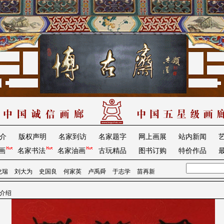
介
版权声明
名家到访
名家题字
网上画展
站内新闻
画
名家书法
名家油画
古玩精品
图书订购
特价作品
龙瑞
刘大为
史国良
何家英
卢禹舜
于志学
苗再新
品介绍