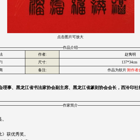
点击图片可放大
作品介绍
法
作者:
赵隽明
71
尺寸:
137*34cm
商
备注:
作品为软片
附作者
会理事、黑龙江省书法家协会副主席、黑龙江省篆刻协会会长，西泠印社
作家简介
县。
评比》获优秀奖。