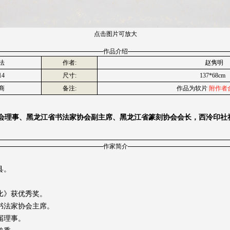
点击图片可放大
作品介绍
法
作者:
赵隽明
14
尺寸:
137*68cm
商
备注:
作品为软片
附作者
会理事、黑龙江省书法家协会副主席、黑龙江省篆刻协会会长，西泠印社
作家简介
县。
评比》获优秀奖。
术书法家协会主席。
届理事。