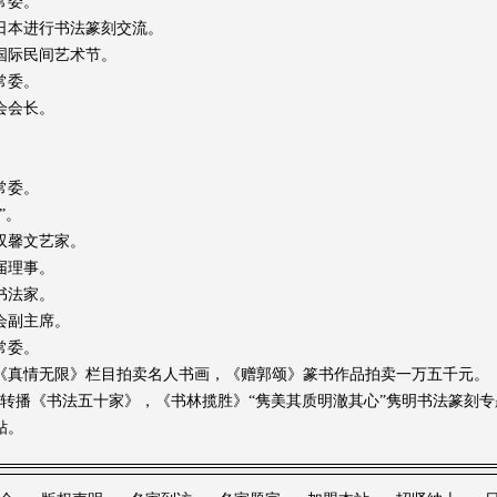
常委。
三次赴日本进行书法篆刻交流。
届国际民间艺术节。
常委。
会会长。
常委。
”。
艺双馨文艺家。
届理事。
书法家。
会副主席。
常委。
台3台《真情无限》栏目拍卖名人书画，《赠郭颂》篆书作品拍卖一万五千元。
10台转播《书法五十家》，《书林揽胜》“隽美其质明澈其心”隽明书法篆刻
贴。