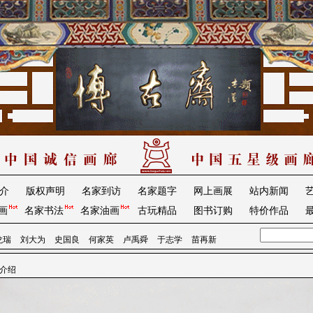
介
版权声明
名家到访
名家题字
网上画展
站内新闻
画
名家书法
名家油画
古玩精品
图书订购
特价作品
龙瑞
刘大为
史国良
何家英
卢禹舜
于志学
苗再新
品介绍