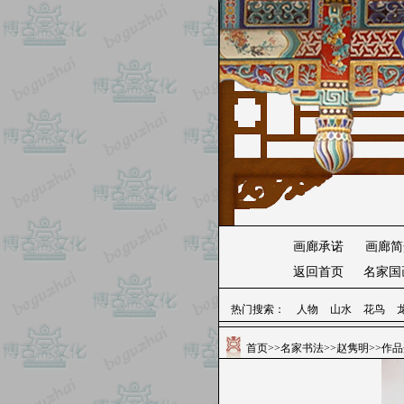
画廊承诺
画廊简
返回首页
名家国
热门搜索：
人物
山水
花鸟
首页
>>
名家书法
>>
赵隽明
>>作