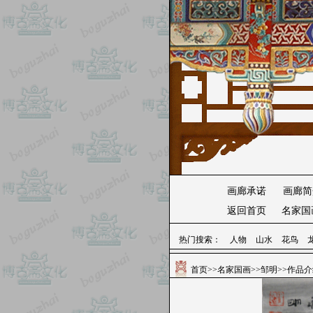
画廊承诺
画廊简
返回首页
名家国
热门搜索：
人物
山水
花鸟
首页
>>
名家国画
>>
邹明
>>作品