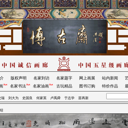
介
版权声明
名家到访
名家题字
网上画展
站内新闻
画
名家书法
名家油画
古玩精品
图书订购
特价作品
龙瑞
刘大为
史国良
何家英
卢禹舜
于志学
苗再新
介绍