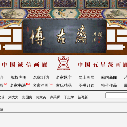
介
版权声明
名家到访
名家题字
网上画展
站内新闻
画
名家书法
名家油画
古玩精品
图书订购
特价作品
龙瑞
刘大为
史国良
何家英
卢禹舜
于志学
苗再新
介绍