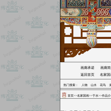
画廊承诺
画廊简
返回首页
名家国
热门搜索：
人物
山水
花鸟
首页
>>
名家国画
>>
于水
>>作品