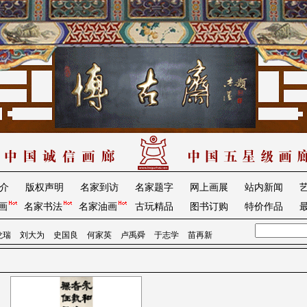
介
版权声明
名家到访
名家题字
网上画展
站内新闻
画
名家书法
名家油画
古玩精品
图书订购
特价作品
龙瑞
刘大为
史国良
何家英
卢禹舜
于志学
苗再新