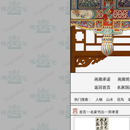
画廊承诺
画廊简
返回首页
名家国
热门搜索：
人物
山水
花鸟
首页
>>
名家书法
>>郑孝胥