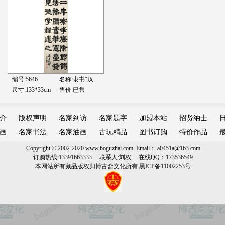
编号:5646
名称:隶书“汉
尺寸:133*33cm
售价:已售
介
版权声明
名家到访
名家题字
加盟本站
招贤纳士
画
名家书法
名家油画
古玩精品
图书订购
特价作品
Copyright © 2002-2020
www.boguzhai.com
Email： a0451a@163.com
订购热线:13391663333 联系人:刘权 在线QQ：173536549
本网站所有藏品版权归博古斋文化所有
黑ICP备11002253号