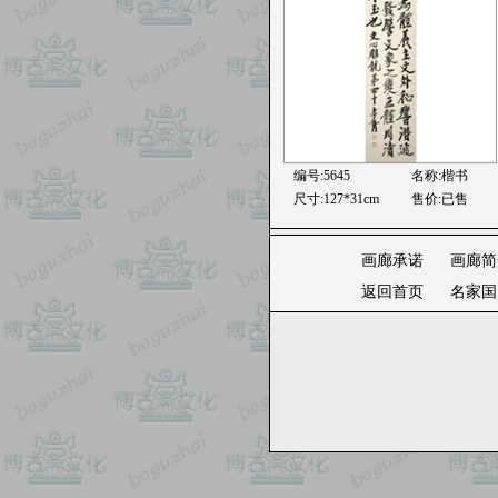
编号:5645
名称:楷书
尺寸:127*31cm
售价:已售
画廊承诺
画廊简
返回首页
名家国