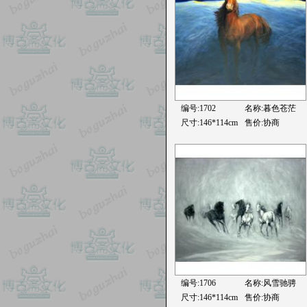
编号:1702
名称:
暮色苍茫
尺寸:146*114cm
售价:协商
编号:1706
名称:
风雪驰骋
尺寸:146*114cm
售价:协商