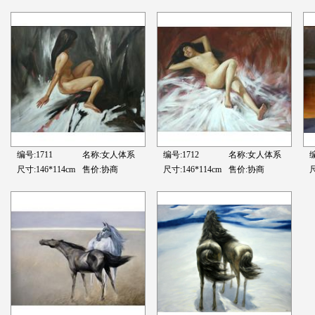
编号:1711
名称:
女人体系
编号:1712
名称:
女人体系
编
尺寸:146*114cm
售价:协商
尺寸:146*114cm
售价:协商
尺