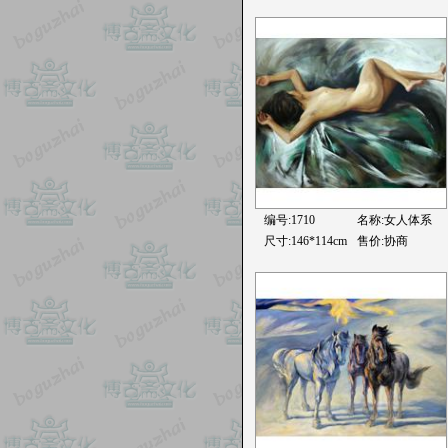
编号:1710
名称:
女人体系
尺寸:146*114cm
售价:协商