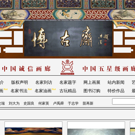
介
版权声明
名家到访
名家题字
网上画展
站内新闻
画
名家书法
名家油画
古玩精品
图书订购
特价作品
龙瑞
刘大为
史国良
何家英
卢禹舜
于志学
苗再新