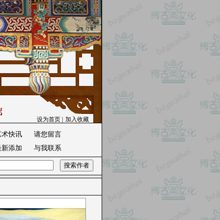
设为首页
|
加入收藏
艺术快讯
请您留言
最新添加
与我联系