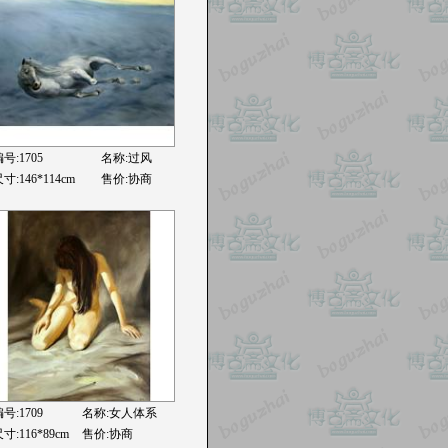
号:1705
名称:
过风
寸:146*114cm
售价:协商
号:1709
名称:
女人体系
寸:116*89cm
售价:协商