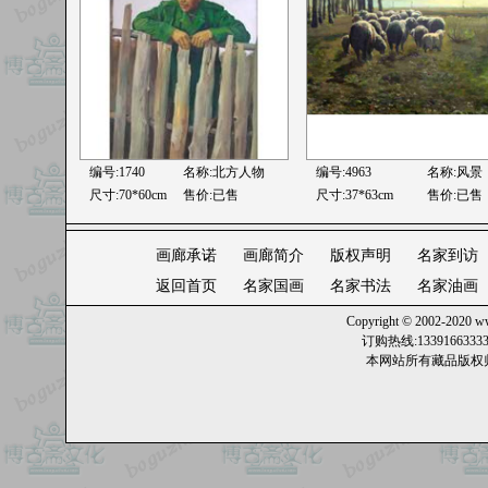
编号:1740
名称:北方人物
编号:4963
名称:风景
尺寸:70*60cm
售价:已售
尺寸:37*63cm
售价:已售
画廊承诺
画廊简介
版权声明
名家到访
返回首页
名家国画
名家书法
名家油画
Copyright © 2002-2020
ww
订购热线:13391663
本网站所有藏品版权