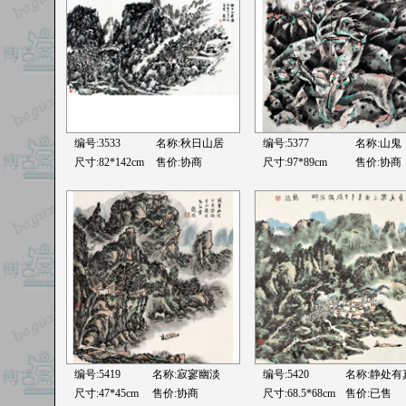
编号:3533
名称:
秋日山居
编号:5377
名称:
山鬼
尺寸:82*142cm
售价:协商
尺寸:97*89cm
售价:协商
编号:5419
名称:
寂寥幽淡
编号:5420
名称:静处有
尺寸:47*45cm
售价:协商
尺寸:68.5*68cm
售价:已售