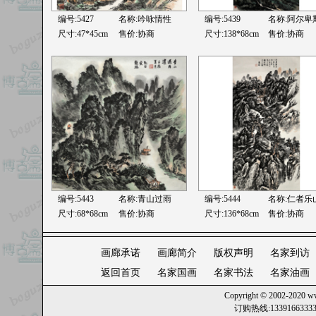
编号:5427
名称:
吟咏情性
编号:5439
名称:
阿尔卑
尺寸:47*45cm
售价:协商
尺寸:138*68cm
售价:协商
编号:5443
名称:
青山过雨
编号:5444
名称:
仁者乐
尺寸:68*68cm
售价:协商
尺寸:136*68cm
售价:协商
画廊承诺
画廊简介
版权声明
名家到访
返回首页
名家国画
名家书法
名家油画
Copyright © 2002-2020
ww
订购热线:13391663