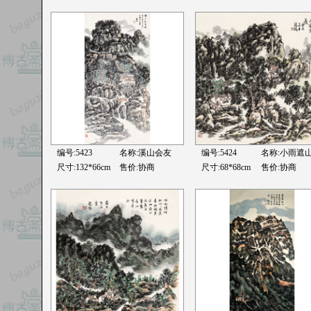
编号:5423
名称:
溪山会友
编号:5424
名称:
小雨遮
尺寸:132*66cm
售价:协商
尺寸:68*68cm
售价:协商