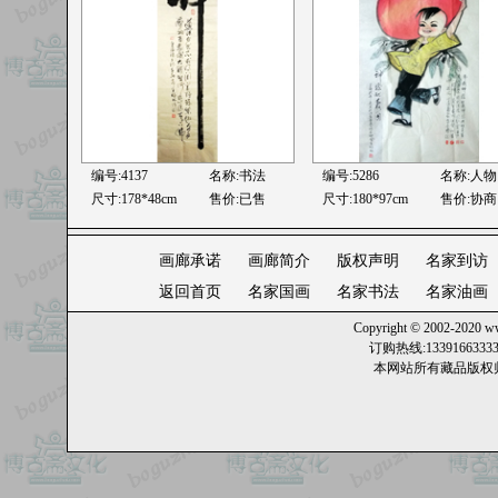
编号:4137
名称:书法
编号:5286
名称:
人物
尺寸:178*48cm
售价:已售
尺寸:180*97cm
售价:协商
画廊承诺
画廊简介
版权声明
名家到访
返回首页
名家国画
名家书法
名家油画
Copyright © 2002-2020
ww
订购热线:13391663
本网站所有藏品版权