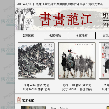
2023/9/14最新添加冯大中写意虎价格协商
2017年1月11日黑龙江美协副主席侯国良和博古斋董事长刘权先生谈...
2017年1月10日雅昌艺术网：博古斋让艺术与金融跨界完美融合...
名家国画
名家书法
名家油画
古玩
序号:4966 作者:龙瑞
序号:z001 作者:刘大为
序号
尺寸:67*68 售价:协商
尺寸:70*70 售价:协商
尺寸:
艺术名家
姓名：刘大为