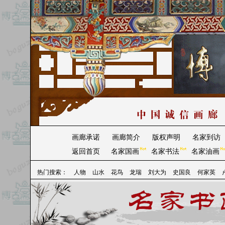
画廊承诺
画廊简介
版权声明
名家到访
返回首页
名家国画
名家书法
名家油画
热门搜索：
人物
山水
花鸟
龙瑞
刘大为
史国良
何家英
2025/11/3最新添加刘炳森隶书价格协商
2025/3/10最新添加冯大中踏雪觅春价格协商