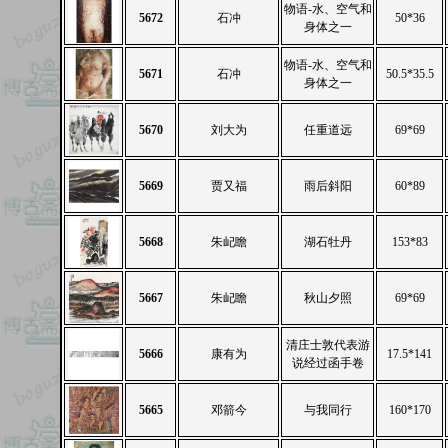
物语-水、空气和
5672
石冲
50*36
身体之一
物语-水、空气和
5671
石冲
50.5*35.5
身体之一
5670
刘大为
任重道远
69*69
5669
贾又福
雨后斜阳
60*89
5668
朱屺瞻
湖石牡丹
153*83
5667
朱屺瞻
秋山夕照
69*69
清庄士敦代表游
5666
康有为
17.5*141
说经过函手卷
5665
邓箭今
与我同行
160*170