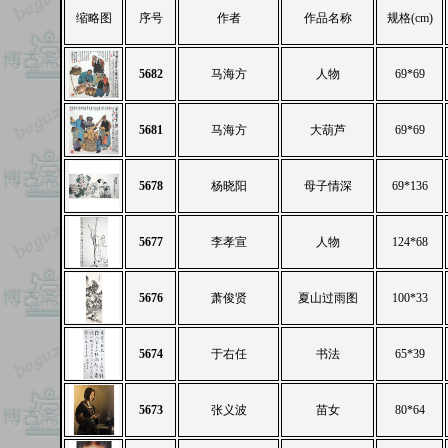
缩略图
序号
作者
作品名称
规格(cm)
5682
马海方
人物
69*69
5681
马海方
大葫芦
69*69
5678
杨晓阳
母子情深
69*136
5677
李孝宣
人物
124*68
5676
萧俊贤
夏山过雨图
100*33
5674
于右任
书法
65*39
5673
张义波
苗女
80*64