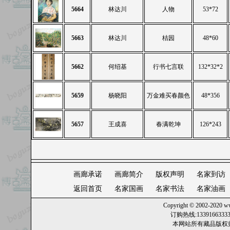
5664
林达川
人物
53*72
5663
林达川
桔园
48*60
5662
何绍基
行书七言联
132*32*2
5659
杨晓阳
万金难买春颜色
48*356
5657
王成喜
春满乾坤
126*243
画廊承诺
画廊简介
版权声明
名家到访
返回首页
名家国画
名家书法
名家油画
Copyright © 2002-2020
ww
订购热线:13391663
本网站所有藏品版权